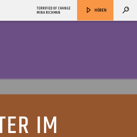
TERRIFIED OF CHANGE
HÖREN
MINA RICHMAN
ZU HÖREN IN
Münster
90,9 MHz
Steinfurt
103,9 MHz
TER IM