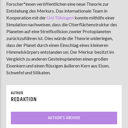
Forscher*innen veröffentlichen eine neue Theorie zur
Entstehung des Merkurs. Das internationale Team in
Kooperation mit der
Uni Tübingen
konnte mithilfe einer
AKTUELLE SENDUNG
Simulation nachweisen, dass die Oberflächenstruktur des
MOEBIUS
Planeten auf eine Streifkollision zweier Protoplaneten
zurückzuführen ist. Dies würde die Theorie widerlegen,
00:00
18:00
dass der Planet durch einen Einschlag eines kleineren
Himmelskörpers entstanden sei. Der Merkur besitzt im
Vergleich zu anderen Gesteinsplaneten einen großen
ZU HÖREN IN
Münster
90,9 MHz
Steinfurt
103,9 MHz
Eisenkern und einen flüssigen äußeren Kern aus Eisen,
Schwefel und Silikaten.
AUTHOR
REDAKTION
AUTHOR'S ARCHIVE