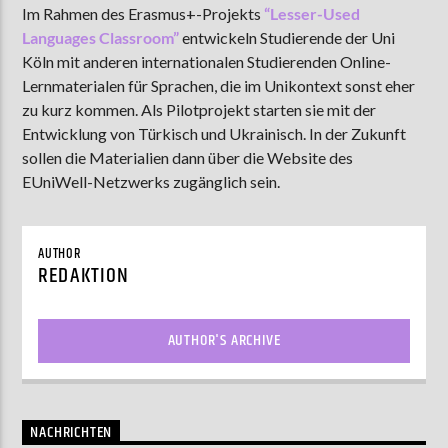
Im Rahmen des Erasmus+-Projekts
“Lesser-Used
Languages Classroom”
entwickeln Studierende der Uni
Köln mit anderen internationalen Studierenden Online-
AKTUELLE SENDUNG
Lernmaterialen für Sprachen, die im Unikontext sonst eher
MOEBIUS
zu kurz kommen. Als Pilotprojekt starten sie mit der
Entwicklung von Türkisch und Ukrainisch. In der Zukunft
00:00
09:00
sollen die Materialien dann über die Website des
EUniWell-Netzwerks zugänglich sein.
ZU HÖREN IN
Münster
90,9 MHz
Steinfurt
103,9 MHz
AUTHOR
REDAKTION
AUTHOR'S ARCHIVE
NACHRICHTEN