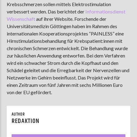
Krebsschmerzen sollen mittels Elektrostimulation
verbessert werden. Das berichtet der
Informationsdienst
Wissenschaft
auf ihrer Website. Forschende der
AKTUELLE SENDUNG
Universitätsmedizin Göttingen haben im Rahmen des
MOEBIUS
internationalen Kooperationsprojektes “PAINLESS” eine
Hirnstimulationsbehandlung für Krebspatient:innen mit
19:00
24:00
chronischen Schmerzen entwickelt. Die Behandlung wurde
zur häuslichen Anwendung entworfen. Bei dem Verfahren
wird ein schwacher Strom durch die Kopfhaut und den
ZU HÖREN IN
Münster
90,9 MHz
Steinfurt
103,9 MHz
Schädel geleitet und die Erregbarkeit der Nervenzellen und
Netzwerke im Gehirn beeinflusst. Das Projekt wird für
einen Zeitraum von fünf Jahren mit sechs Millionen Euro
von der EU gefördert.
AUTHOR
REDAKTION