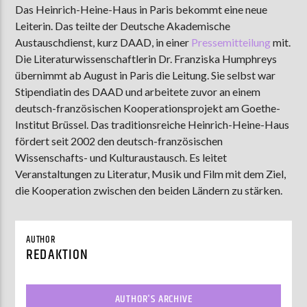
Das Heinrich-Heine-Haus in Paris bekommt eine neue
Leiterin. Das teilte der Deutsche Akademische
Austauschdienst, kurz DAAD, in einer
Pressemitteilung
mit.
AKTUELLE SENDUNG
Die Literaturwissenschaftlerin Dr. Franziska Humphreys
MOEBIUS
übernimmt ab August in Paris die Leitung. Sie selbst war
Stipendiatin des DAAD und arbeitete zuvor an einem
00:00
09:00
deutsch-französischen Kooperationsprojekt am Goethe-
Institut Brüssel. Das traditionsreiche Heinrich-Heine-Haus
fördert seit 2002 den deutsch-französischen
ZU HÖREN IN
Münster
90,9 MHz
Steinfurt
103,9 MHz
Wissenschafts- und Kulturaustausch. Es leitet
Veranstaltungen zu Literatur, Musik und Film mit dem Ziel,
die Kooperation zwischen den beiden Ländern zu stärken.
AUTHOR
REDAKTION
AUTHOR'S ARCHIVE