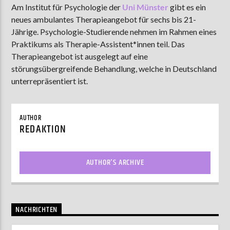
Am Institut für Psychologie der
Uni Münster
gibt es ein
neues ambulantes Therapieangebot für sechs bis 21-
Jährige. Psychologie-Studierende nehmen im Rahmen eines
AKTUELLE SENDUNG
Praktikums als Therapie-Assistent*innen teil. Das
MOEBIUS
Therapieangebot ist ausgelegt auf eine
störungsübergreifende Behandlung, welche in Deutschland
19:00
24:00
unterrepräsentiert ist.
ZU HÖREN IN
Münster
90,9 MHz
Steinfurt
103,9 MHz
AUTHOR
REDAKTION
AUTHOR'S ARCHIVE
NACHRICHTEN