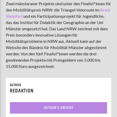
Zwei münsteraner Projekte sind unter den Finalist*innen für
den Mobilitätspreis NRW: die Triangel-Veloroute im
Kreis
Steinfurt
und ein Partizipationsprojekt für Jugendliche,
AKTUELLE SENDUNG
das das Institut für Didaktik der Geographie an der Uni
MOEBIUS
Münster umgesetzt hat. Das Land NRW zeichnet mit dem
Preis besonders innovative Lösungen für
00:00
18:00
Mobilitätsprobleme in NRW aus. Aktuell kann auf der
Website des Bündnis für Mobilität Münster abgestimmt
werden. Von den fünf Finalist*innen werden die drei
ZU HÖREN IN
Münster
90,9 MHz
Steinfurt
103,9 MHz
gewinnenden Projekte mit Preisgeldern von 5.000 bis
15.000 Euro ausgezeichnet.
AUTHOR
REDAKTION
AUTHOR'S ARCHIVE