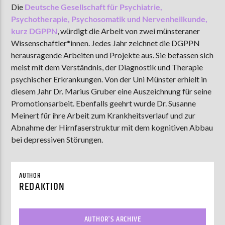
Die
Deutsche Gesellschaft für Psychiatrie,
Psychotherapie, Psychosomatik und Nervenheilkunde,
kurz DGPPN
, würdigt die Arbeit von zwei münsteraner
AKTUELLE SENDUNG
Wissenschaftler*innen. Jedes Jahr zeichnet die DGPPN
MOEBIUS
herausragende Arbeiten und Projekte aus. Sie befassen sich
meist mit dem Verständnis, der Diagnostik und Therapie
00:00
09:00
psychischer Erkrankungen. Von der Uni Münster erhielt in
diesem Jahr Dr. Marius Gruber eine Auszeichnung für seine
Promotionsarbeit. Ebenfalls geehrt wurde Dr. Susanne
ZU HÖREN IN
Münster
90,9 MHz
Steinfurt
103,9 MHz
Meinert für ihre Arbeit zum Krankheitsverlauf und zur
Abnahme der Hirnfaserstruktur mit dem kognitiven Abbau
bei depressiven Störungen.
AUTHOR
REDAKTION
AUTHOR'S ARCHIVE