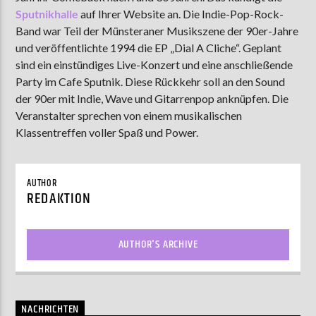
Sputnikhalle
auf Ihrer Website an. Die Indie-Pop-Rock-
Band war Teil der Münsteraner Musikszene der 90er-Jahre
und veröffentlichte 1994 die EP „Dial A Cliche“. Geplant
AKTUELLE SENDUNG
sind ein einstündiges Live-Konzert und eine anschließende
MOEBIUS
Party im Cafe Sputnik. Diese Rückkehr soll an den Sound
00:00
09:00
der 90er mit Indie, Wave und Gitarrenpop anknüpfen. Die
Veranstalter sprechen von einem musikalischen
Klassentreffen voller Spaß und Power.
ZU HÖREN IN
Münster
90,9 MHz
Steinfurt
103,9 MHz
AUTHOR
REDAKTION
AUTHOR'S ARCHIVE
NACHRICHTEN