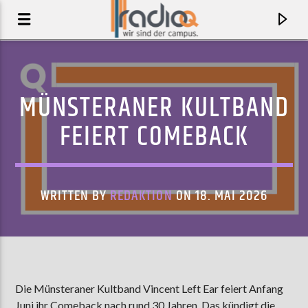
MÜNSTERANER KULTBAND
FEIERT COMEBACK
WRITTEN BY
REDAKTION
ON 18. MAI 2026
AKTUELLER TRACK
STUPID SONG
Die Münsteraner Kultband Vincent Left Ear feiert Anfang
OLIVIA RODRIGO
Juni ihr Comeback nach rund 30 Jahren. Das kündigt die