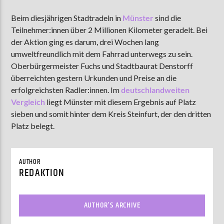
Beim diesjährigen Stadtradeln in
Münster
sind die
Teilnehmer:innen über 2 Millionen Kilometer geradelt. Bei
AKTUELLE SENDUNG
der Aktion ging es darum, drei Wochen lang
MOEBIUS
umweltfreundlich mit dem Fahrrad unterwegs zu sein.
Oberbürgermeister Fuchs und Stadtbaurat Denstorff
00:00
18:00
überreichten gestern Urkunden und Preise an die
erfolgreichsten Radler:innen. Im
deutschlandweiten
Vergleich
liegt Münster mit diesem Ergebnis auf Platz
ZU HÖREN IN
Münster
90,9 MHz
Steinfurt
103,9 MHz
sieben und somit hinter dem Kreis Steinfurt, der den dritten
Platz belegt.
AUTHOR
REDAKTION
AUTHOR'S ARCHIVE