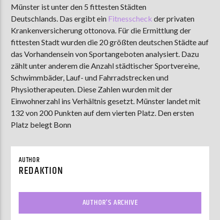
Münster ist unter den 5 fittesten Städten
Deutschlands. Das ergibt ein
Fitnesscheck
der privaten
Krankenversicherung ottonova. Für die Ermittlung der
AKTUELLE SENDUNG
fittesten Stadt wurden die 20 größten deutschen Städte auf
MOEBIUS
das Vorhandensein von Sportangeboten analysiert. Dazu
zählt unter anderem die Anzahl städtischer Sportvereine,
00:00
18:00
Schwimmbäder, Lauf- und Fahrradstrecken und
Physiotherapeuten. Diese Zahlen wurden mit der
Einwohnerzahl ins Verhältnis gesetzt. Münster landet mit
ZU HÖREN IN
Münster
90,9 MHz
Steinfurt
103,9 MHz
132 von 200 Punkten auf dem vierten Platz. Den ersten
Platz belegt Bonn
AUTHOR
REDAKTION
AUTHOR'S ARCHIVE