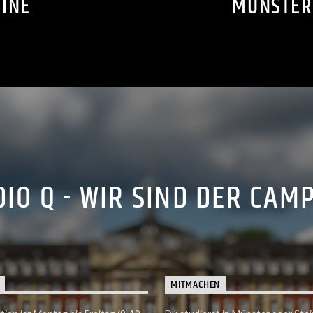
INE
MÜNSTER
IO Q - WIR SIND DER CAM
MITMACHEN