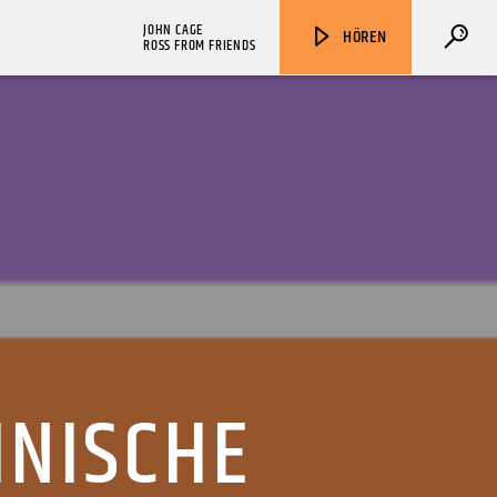
JOHN CAGE
HÖREN
ROSS FROM FRIENDS
ZU HÖREN IN
Münster
90,9 MHz
Steinfurt
103,9 MHz
INISCHE