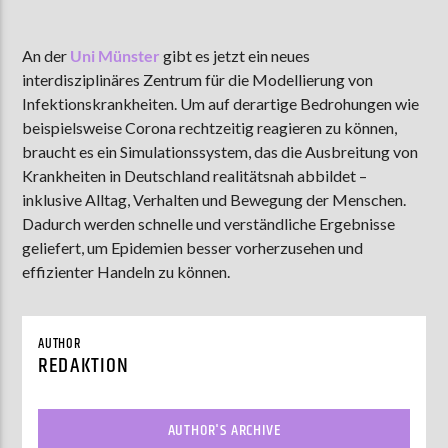
An der
Uni Münster
gibt es jetzt ein neues
interdisziplinäres Zentrum für die Modellierung von
AKTUELLE SENDUNG
MOEBIUS
Infektionskrankheiten. Um auf derartige Bedrohungen wie
beispielsweise Corona rechtzeitig reagieren zu können,
00:00
09:00
braucht es ein Simulationssystem, das die Ausbreitung von
Krankheiten in Deutschland realitätsnah abbildet –
inklusive Alltag, Verhalten und Bewegung der Menschen.
ZU HÖREN IN
Münster
90,9 MHz
Steinfurt
103,9 MHz
Dadurch werden schnelle und verständliche Ergebnisse
geliefert, um Epidemien besser vorherzusehen und
effizienter Handeln zu können.
AUTHOR
REDAKTION
AUTHOR'S ARCHIVE