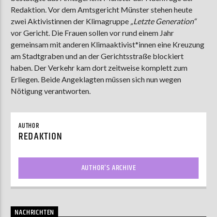
Redaktion. Vor dem Amtsgericht Münster stehen heute
zwei Aktivistinnen der Klimagruppe
„Letzte Generation“
vor Gericht. Die Frauen sollen vor rund einem Jahr
AKTUELLE SENDUNG
gemeinsam mit anderen Klimaaktivist*innen eine Kreuzung
MOEBIUS
am Stadtgraben und an der Gerichtsstraße blockiert
00:00
18:00
haben. Der Verkehr kam dort zeitweise komplett zum
Erliegen. Beide Angeklagten müssen sich nun wegen
Nötigung verantworten.
ZU HÖREN IN
Münster
90,9 MHz
Steinfurt
103,9 MHz
AUTHOR
REDAKTION
AUTHOR'S ARCHIVE
NACHRICHTEN