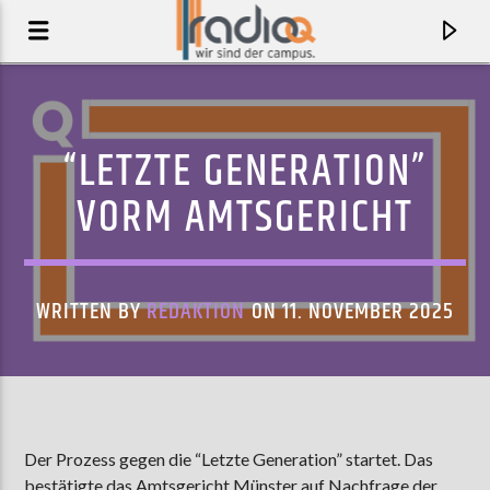
“LETZTE GENERATION”
VORM AMTSGERICHT
WRITTEN BY
REDAKTION
ON 11. NOVEMBER 2025
AKTUELLER TRACK
YOUR NEW FAVORITE SONG
Der Prozess gegen die “Letzte Generation” startet. Das
WALLOWS
bestätigte das Amtsgericht Münster auf Nachfrage der