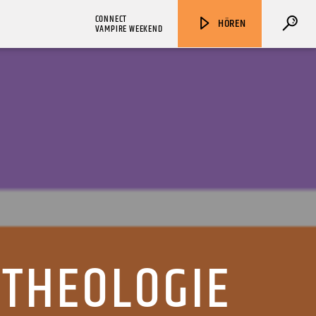
CONNECT
HÖREN
VAMPIRE WEEKEND
ZU HÖREN IN
Münster
90,9 MHz
Steinfurt
103,9 MHz
 THEOLOGIE