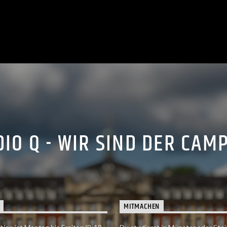
IO Q - WIR SIND DER CAM
MITMACHEN