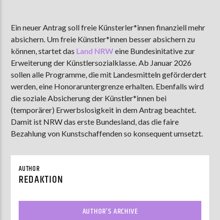
Ein neuer Antrag soll freie Künsterler*innen finanziell mehr
absichern. Um freie Künstler*innen besser absichern zu
AKTUELLE SENDUNG
MOEBIUS
können, startet das
Land NRW
eine Bundesinitative zur
Erweiterung der Künstlersozialklasse. Ab Januar 2026
12:00
18:00
sollen alle Programme, die mit Landesmitteln geförderdert
werden, eine Honoraruntergrenze erhalten. Ebenfalls wird
die soziale Absicherung der Künstler*innen bei
ZU HÖREN IN
Münster
90,9 MHz
Steinfurt
103,9 MHz
(temporärer) Erwerbslosigkeit in dem Antrag beachtet.
Damit ist NRW das erste Bundesland, das die faire
Bezahlung von Kunstschaffenden so konsequent umsetzt.
AUTHOR
REDAKTION
AUTHOR'S ARCHIVE