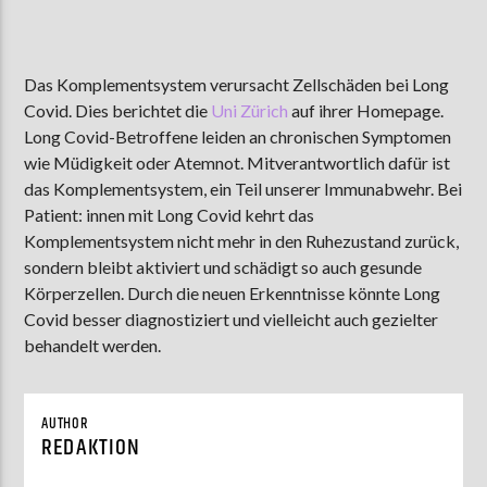
Das Komplementsystem verursacht Zellschäden bei Long
AKTUELLE SENDUNG
Covid. Dies berichtet die
Uni Zürich
auf ihrer Homepage.
MOEBIUS
Long Covid-Betroffene leiden an chronischen Symptomen
00:00
09:00
wie Müdigkeit oder Atemnot. Mitverantwortlich dafür ist
das Komplementsystem, ein Teil unserer Immunabwehr. Bei
Patient: innen mit Long Covid kehrt das
ZU HÖREN IN
Münster
90,9 MHz
Steinfurt
103,9 MHz
Komplementsystem nicht mehr in den Ruhezustand zurück,
sondern bleibt aktiviert und schädigt so auch gesunde
Körperzellen. Durch die neuen Erkenntnisse könnte Long
Covid besser diagnostiziert und vielleicht auch gezielter
behandelt werden.
AUTHOR
REDAKTION