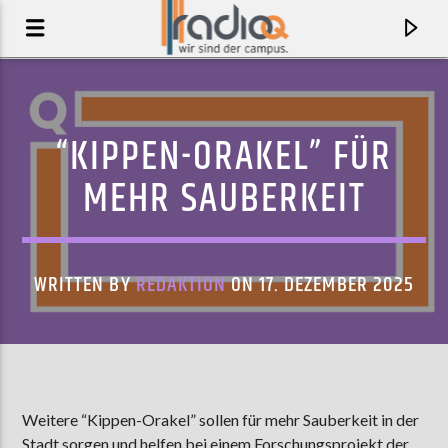
“KIPPEN-ORAKEL” FÜR
MEHR SAUBERKEIT
WRITTEN BY
REDAKTION
ON 17. DEZEMBER 2025
AKTUELLER TRACK
EIN GANZES LEBEN
Weitere “Kippen-Orakel” sollen für mehr Sauberkeit in der
ECKSTEIN
Stadt sorgen und helfen bei einem Forschungsprojekt der