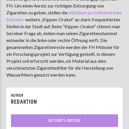
FH. Um einen Anreiz zur richtigen Entsorgung von
Zigaretten zu geben, stellen die
Abfallwirtschaftsbetriebe
Münster
weitere „Kippen-Orakel“ an stark frequentierten
AKTUELLE SENDUNG
Stellen in der Stadt auf. Beim “Kippen-Orakel” stimmt man
MOEBIUS
bei einer Frage ab, indem man seinen Zigarettenstummel
12:00
18:00
entweder in die linke oder rechte Öffnung wirft. Die
gesammelten Zigarettenreste werden der FH Münster für
ein Forschungsprojekt zur Verfügung gestellt. In diesem
Projekt soll erforscht werden, ob Material aus dem
ZU HÖREN IN
Münster
90,9 MHz
Steinfurt
103,9 MHz
verschmutzten Zigarettenfilter für die Herstellung von
Wasserfiltern genutzt werden kann.
AUTHOR
REDAKTION
AUTHOR'S ARCHIVE