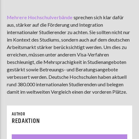
Mehrere Hochschulverbände
sprechen sich klar dafür
aus, stärker auf die Förderung und Integration
AKTUELLE SENDUNG
MOEBIUS
internationaler Studierender zu achten. Sie sollten nicht nur
im Kontext des Studiums, sondern auch auf dem deutschen
00:00
09:00
Arbeitsmarkt stärker berücksichtigt werden. Um dies zu
erreichen, müssen unter anderem Visa-Verfahren
beschleunigt, die Mehrsprachigkeit in Studienangeboten
ZU HÖREN IN
Münster
90,9 MHz
Steinfurt
103,9 MHz
gestärkt sowie Betreuungs- und Beratungsangebote
verbessert werden. Deutsche Hochschulen haben aktuell
rund 380.000 internationalen Studierenden und belegen
damit im weltweiten Vergleich einen der vorderen Plätze.
AUTHOR
REDAKTION