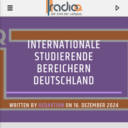
INTERNATIONALE
STUDIERENDE
BEREICHERN
DEUTSCHLAND
WRITTEN BY
REDAKTION
ON 16. DEZEMBER 2024
AKTUELLER TRACK
LET'S GET WET
SOCALLED