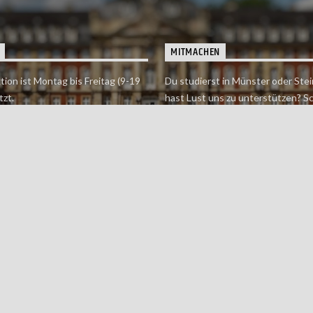
MITMACHEN
tion ist Montag bis Freitag (9-19
Du studierst in Münster oder Stei
tzt.
hast Lust uns zu unterstützen? S
 erreichst findet du hier.
einfach in der Redaktion vorbei o
dich bei uns.
Jetzt mitmachen