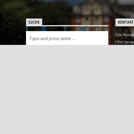
SUCHE
KONTAKT
Die Redak
Uhr) bese
Wie du uns