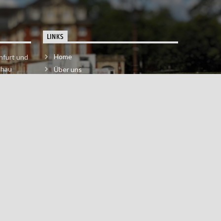
LINKS
Home
nfurt und
chau
Über uns
der melde
Impressum & Datenschutzerklärung