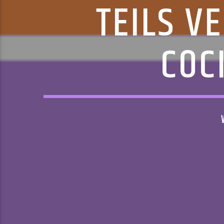
TEILS V
COC