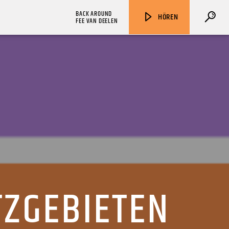
BACK AROUND
HÖREN
FEE VAN DEELEN
ZU HÖREN IN
Münster
90,9 MHz
Steinfurt
103,9 MHz
TZGEBIETEN