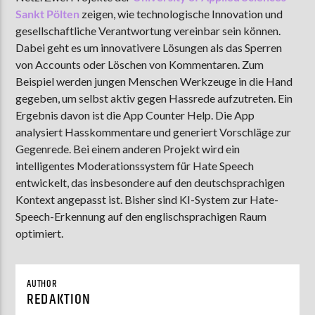
Sankt Pölten
zeigen, wie technologische Innovation und
gesellschaftliche Verantwortung vereinbar sein können.
Dabei geht es um innovativere Lösungen als das Sperren
AKTUELLE SENDUNG
von Accounts oder Löschen von Kommentaren. Zum
MOEBIUS
Beispiel werden jungen Menschen Werkzeuge in die Hand
12:00
24:00
gegeben, um selbst aktiv gegen Hassrede aufzutreten. Ein
Ergebnis davon ist die App Counter Help. Die App
analysiert Hasskommentare und generiert Vorschläge zur
Gegenrede. Bei einem anderen Projekt wird ein
ZU HÖREN IN
Münster
90,9 MHz
Steinfurt
103,9 MHz
intelligentes Moderationssystem für Hate Speech
entwickelt, das insbesondere auf den deutschsprachigen
Kontext angepasst ist. Bisher sind KI-System zur Hate-
Speech-Erkennung auf den englischsprachigen Raum
optimiert.
AUTHOR
REDAKTION