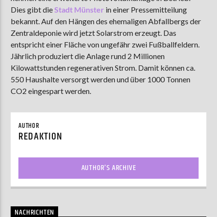
Dies gibt die
Stadt Münster
in einer Pressemitteilung
bekannt. Auf den Hängen des ehemaligen Abfallbergs der
Zentraldeponie wird jetzt Solarstrom erzeugt. Das
AKTUELLE SENDUNG
entspricht einer Fläche von ungefähr zwei Fußballfeldern.
MOEBIUS
Jährlich produziert die Anlage rund 2 Millionen
00:00
09:00
Kilowattstunden regenerativen Strom. Damit können ca.
550 Haushalte versorgt werden und über 1000 Tonnen
CO2 eingespart werden.
ZU HÖREN IN
Münster
90,9 MHz
Steinfurt
103,9 MHz
AUTHOR
REDAKTION
AUTHOR'S ARCHIVE
NACHRICHTEN