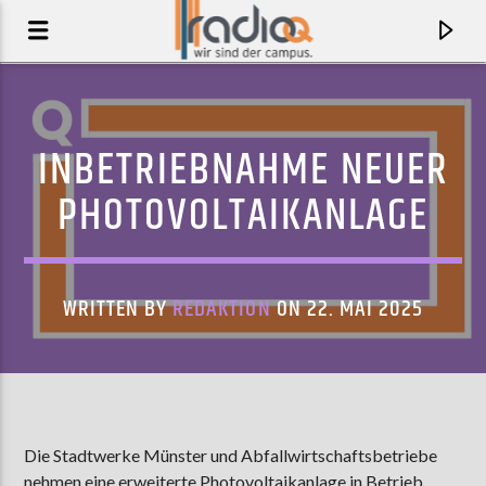
INBETRIEBNAHME NEUER
PHOTOVOLTAIKANLAGE
WRITTEN BY
REDAKTION
ON 22. MAI 2025
AKTUELLER TRACK
LET'S GET WET
Die Stadtwerke Münster und Abfallwirtschaftsbetriebe
SOCALLED
nehmen eine erweiterte Photovoltaikanlage in Betrieb.