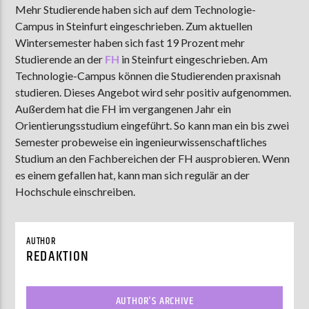
Mehr Studierende haben sich auf dem Technologie-
Campus in Steinfurt eingeschrieben. Zum aktuellen
Wintersemester haben sich fast 19 Prozent mehr
AKTUELLE SENDUNG
Studierende an der
FH
in Steinfurt eingeschrieben. Am
MOEBIUS
Technologie-Campus können die Studierenden praxisnah
studieren. Dieses Angebot wird sehr positiv aufgenommen.
12:00
24:00
Außerdem hat die FH im vergangenen Jahr ein
Orientierungsstudium eingeführt. So kann man ein bis zwei
Semester probeweise ein ingenieurwissenschaftliches
ZU HÖREN IN
Münster
90,9 MHz
Steinfurt
103,9 MHz
Studium an den Fachbereichen der FH ausprobieren. Wenn
es einem gefallen hat, kann man sich regulär an der
Hochschule einschreiben.
AUTHOR
REDAKTION
AUTHOR'S ARCHIVE