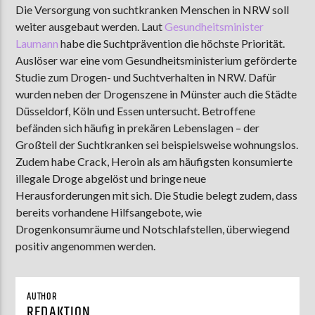
Die Versorgung von suchtkranken Menschen in NRW soll
weiter ausgebaut werden.
Laut
Gesundheitsminister
Laumann
habe die Suchtprävention die höchste Priorität.
AKTUELLE SENDUNG
Auslöser war eine vom Gesundheitsministerium geförderte
MOEBIUS
Studie zum Drogen- und Suchtverhalten in NRW. Dafür
wurden neben der Drogenszene in Münster auch die Städte
12:00
18:00
Düsseldorf, Köln und Essen untersucht. Betroffene
befänden sich häufig in prekären Lebenslagen – der
Großteil der Suchtkranken sei beispielsweise wohnungslos.
ZU HÖREN IN
Münster
90,9 MHz
Steinfurt
103,9 MHz
Zudem habe Crack, Heroin als am häufigsten konsumierte
illegale Droge abgelöst und bringe neue
Herausforderungen mit sich. Die Studie belegt zudem, dass
bereits vorhandene Hilfsangebote, wie
Drogenkonsumräume und Notschlafstellen, überwiegend
positiv angenommen werden.
AUTHOR
REDAKTION