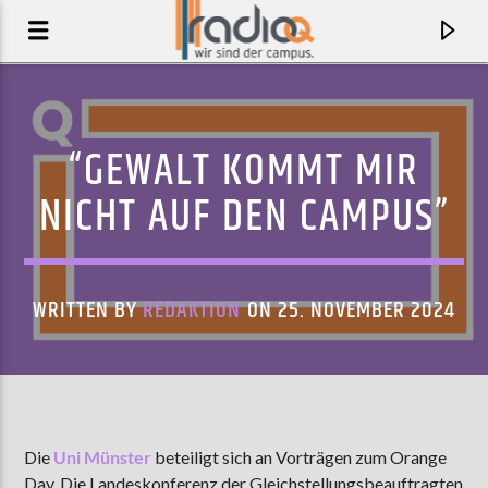
“GEWALT KOMMT MIR
NICHT AUF DEN CAMPUS”
WRITTEN BY
REDAKTION
ON 25. NOVEMBER 2024
AKTUELLER TRACK
MY BODY
Die
Uni Münster
beteiligt sich an Vorträgen zum Orange
YOUNG THE GIANT
Day. Die Landeskonferenz der Gleichstellungsbeauftragten