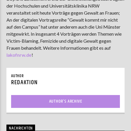
der Hochschulen und Universitätsklinika NRW
veranstaltet seit heute Vorträge gegen Gewalt an Frauen;
An der digitalen Vortragsreihe “Gewalt kommt mir nicht
AKTUELLE SENDUNG
auf den Campus” hat unter anderem auch die Uni Münster
MOEBIUS
mitgewirkt. In insgesamt 4 Vorträgen werden Themen wie
00:00
18:00
Victim-Blaming, Femizide und digitale Gewalt gegen
Frauen behandelt. Weitere Informationen gibt es auf
lakofnrw.de
!
ZU HÖREN IN
Münster
90,9 MHz
Steinfurt
103,9 MHz
AUTHOR
REDAKTION
AUTHOR'S ARCHIVE
NACHRICHTEN