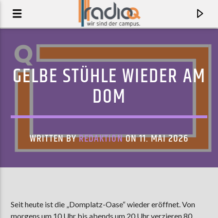
GELBE STÜHLE WIEDER AM
DOM
WRITTEN BY
REDAKTION
ON 11. MAI 2026
AKTUELLER TRACK
LIVE IT DOWN
Seit heute ist die „Domplatz-Oase“ wieder eröffnet. Von
TYLER BALLGAME
morgens um 10 Uhr bis abends um 20 Uhr verzieren 80