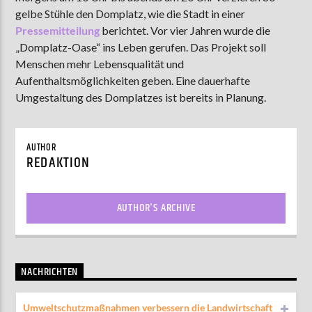
gelbe Stühle den Domplatz, wie die Stadt in einer
Pressemitteilung
berichtet. Vor vier Jahren wurde die
„Domplatz-Oase“ ins Leben gerufen. Das Projekt soll
AKTUELLE SENDUNG
Menschen mehr Lebensqualität und
COFFEESHOP
Aufenthaltsmöglichkeiten geben. Eine dauerhafte
09:00
12:00
Umgestaltung des Domplatzes ist bereits in Planung.
AUTHOR
ZU HÖREN IN
Münster
90,9 MHz
Steinfurt
103,9 MHz
REDAKTION
AUTHOR'S ARCHIVE
NACHRICHTEN
Umweltschutzmaßnahmen verbessern die Landwirtschaft