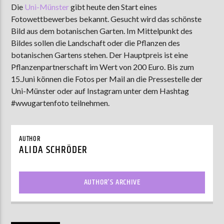
Die
Uni-Münster
gibt heute den Start eines
Fotowettbewerbes bekannt. Gesucht wird das schönste
Bild aus dem botanischen Garten. Im Mittelpunkt des
AKTUELLE SENDUNG
Bildes sollen die Landschaft oder die Pflanzen des
MOEBIUS
botanischen Gartens stehen. Der Hauptpreis ist eine
Pflanzenpartnerschaft im Wert von 200 Euro. Bis zum
12:00
18:00
15.Juni können die Fotos per Mail an die Pressestelle der
Uni-Münster oder auf Instagram unter dem Hashtag
#wwugartenfoto teilnehmen.
ZU HÖREN IN
Münster
90,9 MHz
Steinfurt
103,9 MHz
AUTHOR
ALIDA SCHRÖDER
AUTHOR'S ARCHIVE