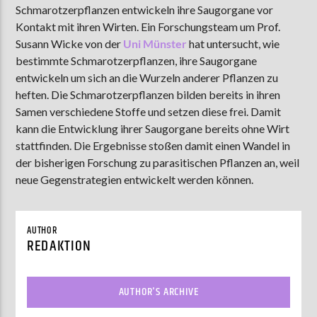
Schmarotzerpflanzen entwickeln ihre Saugorgane vor
Kontakt mit ihren Wirten. Ein Forschungsteam um Prof.
Susann Wicke von der
Uni Münster
hat untersucht, wie
AKTUELLE SENDUNG
bestimmte Schmarotzerpflanzen, ihre Saugorgane
MOEBIUS
entwickeln um sich an die Wurzeln anderer Pflanzen zu
heften. Die Schmarotzerpflanzen bilden bereits in ihren
12:00
18:00
Samen verschiedene Stoffe und setzen diese frei. Damit
kann die Entwicklung ihrer Saugorgane bereits ohne Wirt
stattfinden. Die Ergebnisse stoßen damit einen Wandel in
ZU HÖREN IN
Münster
90,9 MHz
Steinfurt
103,9 MHz
der bisherigen Forschung zu parasitischen Pflanzen an, weil
neue Gegenstrategien entwickelt werden können.
AUTHOR
REDAKTION
AUTHOR'S ARCHIVE