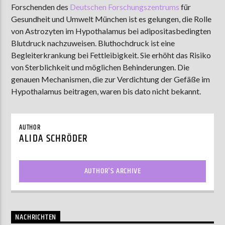
Forschenden des
Deutschen Forschungszentrums
für
Gesundheit und Umwelt München ist es gelungen, die Rolle
von Astrozyten im Hypothalamus bei adipositasbedingten
AKTUELLE SENDUNG
Blutdruck nachzuweisen. Bluthochdruck ist eine
MOEBIUS
Begleiterkrankung bei Fettleibigkeit. Sie erhöht das Risiko
von Sterblichkeit und möglichen Behinderungen. Die
00:00
09:00
genauen Mechanismen, die zur Verdichtung der Gefäße im
Hypothalamus beitragen, waren bis dato nicht bekannt.
ZU HÖREN IN
Münster
90,9 MHz
Steinfurt
103,9 MHz
AUTHOR
ALIDA SCHRÖDER
AUTHOR'S ARCHIVE
NACHRICHTEN