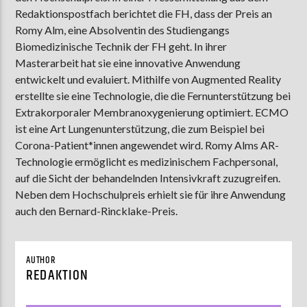
Redaktionspostfach berichtet die FH, dass der Preis an
Romy Alm, eine Absolventin des Studiengangs
Biomedizinische Technik der FH geht. In ihrer
AKTUELLE SENDUNG
Masterarbeit hat sie eine innovative Anwendung
COFFEESHOP
entwickelt und evaluiert. Mithilfe von Augmented Reality
09:00
12:00
erstellte sie eine Technologie, die die Fernunterstützung bei
Extrakorporaler Membranoxygenierung optimiert. ECMO
ist eine Art Lungenunterstützung, die zum Beispiel bei
Corona-Patient*innen angewendet wird. Romy Alms AR-
ZU HÖREN IN
Münster
90,9 MHz
Steinfurt
103,9 MHz
Technologie ermöglicht es medizinischem Fachpersonal,
auf die Sicht der behandelnden Intensivkraft zuzugreifen.
Neben dem Hochschulpreis erhielt sie für ihre Anwendung
auch den Bernard-Rincklake-Preis.
AUTHOR
REDAKTION