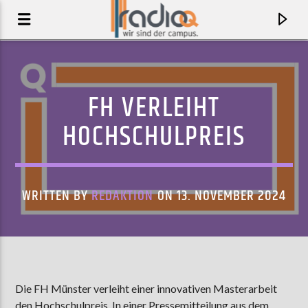
FH VERLEIHT
HOCHSCHULPREIS
WRITTEN BY
REDAKTION
ON 13. NOVEMBER 2024
AKTUELLER TRACK
DENISSE
Die FH Münster verleiht einer innovativen Masterarbeit
GIRL ULTRA
den Hochschulpreis. In einer Pressemitteilung aus dem