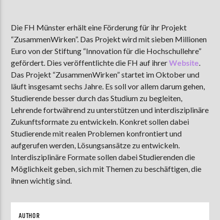
Die FH Münster erhält eine Förderung für ihr Projekt
“ZusammenWirken”.
Das Projekt wird mit sieben Millionen
AKTUELLE SENDUNG
MOEBIUS
Euro von der Stiftung “Innovation für die Hochschullehre”
gefördert. Dies veröffentlichte die FH auf ihrer
Website
.
00:00
09:00
Das Projekt “ZusammenWirken” startet im Oktober und
läuft insgesamt sechs Jahre. Es soll vor allem darum gehen,
Studierende besser durch das Studium zu begleiten,
ZU HÖREN IN
Münster
90,9 MHz
Steinfurt
103,9 MHz
Lehrende fortwährend zu unterstützen und interdisziplinäre
Zukunftsformate zu entwickeln. Konkret sollen dabei
Studierende mit realen Problemen konfrontiert und
aufgerufen werden, Lösungsansätze zu entwickeln.
Interdisziplinäre Formate sollen dabei Studierenden die
Möglichkeit geben, sich mit Themen zu beschäftigen, die
ihnen wichtig sind.
AUTHOR