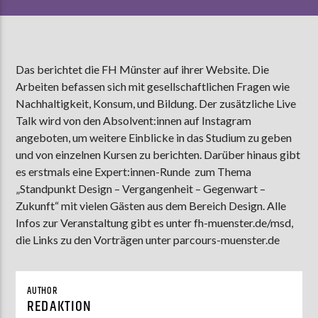
AKTUELLE SENDUNG
Das berichtet die FH Münster auf ihrer Website. Die
COFFEESHOP
Arbeiten befassen sich mit gesellschaftlichen Fragen wie
09:00
12:00
Nachhaltigkeit, Konsum, und Bildung. Der zusätzliche Live
Talk wird von den Absolvent:innen auf Instagram
angeboten, um weitere Einblicke in das Studium zu geben
ZU HÖREN IN
Münster
90,9 MHz
und von einzelnen Kursen zu berichten.
Darüber hinaus gibt
Steinfurt
103,9 MHz
es erstmals eine Expert:innen-Runde zum Thema
„Standpunkt Design – Vergangenheit – Gegenwart –
Zukunft“ mit vielen Gästen aus dem Bereich Design. Alle
Infos zur Veranstaltung gibt es unter fh-muenster.de/msd,
die Links zu den Vorträgen unter parcours-muenster.de
AUTHOR
REDAKTION