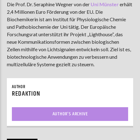
Die Prof. Dr. Seraphine Wegner von der
Uni Münster
erhält
2,4 Millionen Euro Förderung von der EU
.
Die
Biochemikerin ist am Institut für Physiologische Chemie
AKTUELLE SENDUNG
und Pathobiochemie der Uni tätig. Der Europäische
MOEBIUS
Forschungsrat unterstützt ihr Projekt „Lighthouse“, das
neue Kommunikationsformen zwischen biologischen
19:00
24:00
Zellen mithilfe von Lichtsignalen entwickeln soll. Ziel ist es,
biotechnologische Anwendungen zu verbessern und
multizelluläre Systeme gezielt zu steuern.
ZU HÖREN IN
Münster
90,9 MHz
Steinfurt
103,9 MHz
AUTHOR
REDAKTION
AUTHOR'S ARCHIVE