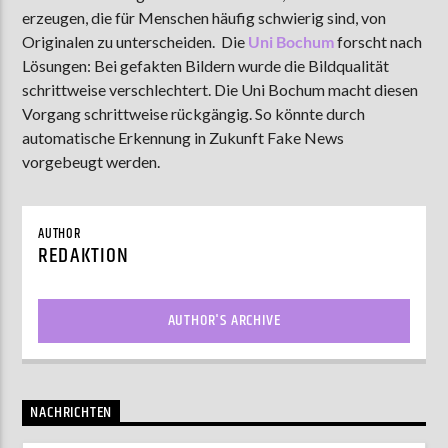
erzeugen, die für Menschen häufig schwierig sind, von
Originalen zu unterscheiden. Die
Uni Bochum
forscht nach
Lösungen: Bei gefakten Bildern wurde die Bildqualität
AKTUELLE SENDUNG
schrittweise verschlechtert. Die Uni Bochum macht diesen
MOEBIUS
Vorgang schrittweise rückgängig. So könnte durch
00:00
09:00
automatische Erkennung in Zukunft Fake News
vorgebeugt werden.
ZU HÖREN IN
Münster
90,9 MHz
Steinfurt
103,9 MHz
AUTHOR
REDAKTION
AUTHOR'S ARCHIVE
NACHRICHTEN