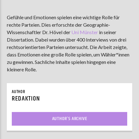
Gefühle und Emotionen spielen eine wichtige Rolle für
rechte Parteien. Dies erforschte der Geographie-
AKTUELLE SENDUNG
MOEBIUS
Wissenschaftler Dr. Hövel der
Uni Münster
in seiner
Dissertation. Dabei wurden über 400 Interviews von drei
12:00
24:00
rechtsorientierten Parteien untersucht. Die Arbeit zeigte,
dass Emotionen eine große Rolle spielen, um Wähler*innen
zu gewinnen. Sachliche Inhalte spielen hingegen eine
ZU HÖREN IN
Münster
90,9 MHz
Steinfurt
103,9 MHz
kleinere Rolle.
AUTHOR
REDAKTION
AUTHOR'S ARCHIVE