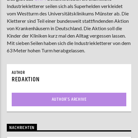
Industriekletterer seilen sich als Superhelden verkleidet
vom Westturm des Universitätsklinikums Münster ab. Die
Kletterer sind Teil einer bundesweit stattfindenden Aktion
AKTUELLE SENDUNG
von Krankenhäusern in Deutschland. Die Aktion soll die
MOEBIUS
Kinder der Kliniken kurz mal den Alltag vergessen lassen.
00:00
18:00
Mit sieben Seilen haben sich die Industriekletterer von dem
63 Meter hohen Turm herabgelassen.
ZU HÖREN IN
Münster
90,9 MHz
Steinfurt
103,9 MHz
AUTHOR
REDAKTION
AUTHOR'S ARCHIVE
NACHRICHTEN