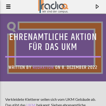
EHRENAMTLICHE AKTION
FÜR DAS UKM
WRITTEN BY
REDAKTION
ON 8. DEZEMBER 2022
AKTUELLER TRACK
MY BODY
Verkleidete Kletterer seilen sich vom UKM Gebäude ab.
YOUNG THE GIANT
Das gibt das
UKM
bekannt. Sieben ehrenamtliche