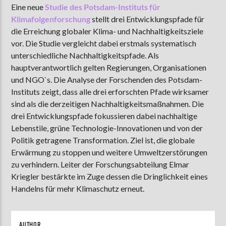
Eine neue
Studie des Potsdam-Instituts für
Klimafolgenforschung
stellt drei Entwicklungspfade für
die Erreichung globaler Klima- und Nachhaltigkeitsziele
AKTUELLE SENDUNG
vor. Die Studie vergleicht dabei erstmals systematisch
MOEBIUS
unterschiedliche Nachhaltigkeitspfade. Als
hauptverantwortlich gelten Regierungen, Organisationen
00:00
18:00
und NGO`s. Die Analyse der Forschenden des Potsdam-
Instituts zeigt, dass alle drei erforschten Pfade wirksamer
sind als die derzeitigen Nachhaltigkeitsmaßnahmen. Die
ZU HÖREN IN
Münster
90,9 MHz
Steinfurt
103,9 MHz
drei Entwicklungspfade fokussieren dabei nachhaltige
Lebenstile, grüne Technologie-Innovationen und von der
Politik getragene Transformation. Ziel ist, die globale
Erwärmung zu stoppen und weitere Umweltzerstörungen
zu verhindern. Leiter der Forschungsabteilung Elmar
Kriegler bestärkte im Zuge dessen die Dringlichkeit eines
Handelns für mehr Klimaschutz erneut.
AUTHOR