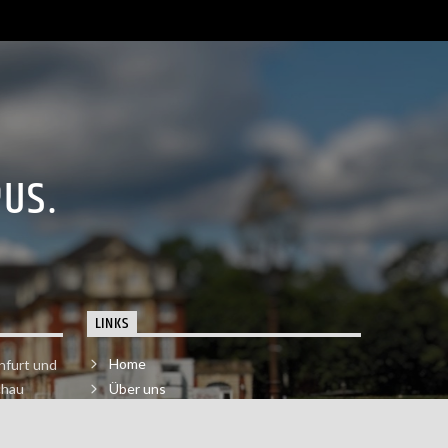
PUS.
LINKS
Home
nfurt und
chau
Über uns
der melde
Impressum & Datenschutzerklärung