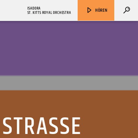
ISADORA
HÖREN
ST. KITTS ROYAL ORCHESTRA
ZU HÖREN IN
Münster
90,9 MHz
Steinfurt
103,9 MHz
 STRASSE