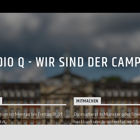
IO Q - WIR SIND DER CAM
MITMACHEN
tion ist Montag bis Freitag (9-19
Du studierst in Münster oder Stei
tzt.
hast Lust uns zu unterstützen? S
 erreichst findet du hier.
einfach in der Redaktion vorbei o
dich bei uns.