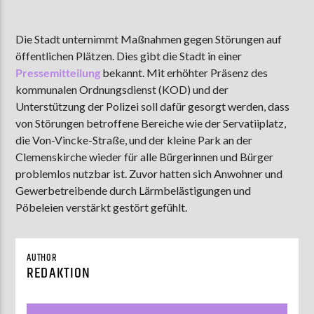
Die Stadt unternimmt Maßnahmen gegen Störungen auf
öffentlichen Plätzen. Dies gibt die Stadt in einer
AKTUELLE SENDUNG
MOEBIUS
Pressemitteilung
bekannt. Mit erhöhter Präsenz des
kommunalen Ordnungsdienst (KOD) und der
00:00
18:00
Unterstützung der Polizei soll dafür gesorgt werden, dass
von Störungen betroffene Bereiche wie der Servatiiplatz,
die Von-Vincke-Straße, und der kleine Park an der
ZU HÖREN IN
Münster
90,9 MHz
Steinfurt
103,9 MHz
Clemenskirche wieder für alle Bürgerinnen und Bürger
problemlos nutzbar ist. Zuvor hatten sich Anwohner und
Gewerbetreibende durch Lärmbelästigungen und
Pöbeleien verstärkt gestört gefühlt.
AUTHOR
REDAKTION