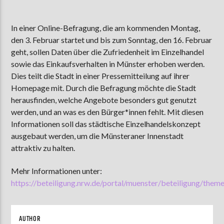
In einer Online-Befragung, die am kommenden Montag,
den 3. Februar startet und bis zum Sonntag, den 16. Februar
AKTUELLE SENDUNG
MOEBIUS
geht, sollen Daten über die Zufriedenheit im Einzelhandel
sowie das Einkaufsverhalten in Münster erhoben werden.
00:00
09:00
Dies teilt die Stadt in einer Pressemitteilung auf ihrer
Homepage mit. Durch die Befragung möchte die Stadt
herausfinden, welche Angebote besonders gut genutzt
ZU HÖREN IN
Münster
90,9 MHz
Steinfurt
103,9 MHz
werden, und an was es den Bürger*innen fehlt. Mit diesen
Informationen soll das städtische Einzelhandelskonzept
ausgebaut werden, um die Münsteraner Innenstadt
attraktiv zu halten.
Mehr Informationen unter:
https://beteiligung.nrw.de/portal/muenster/beteiligung/the
AUTHOR