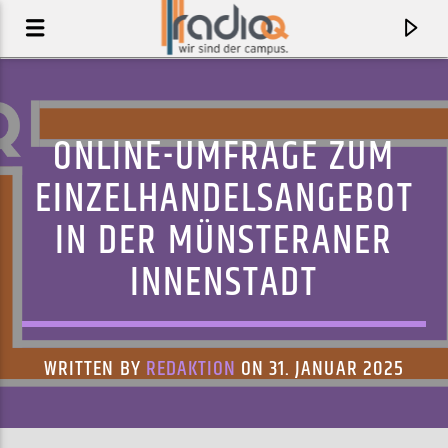
ONLINE-UMFRAGE ZUM
EINZELHANDELSANGEBOT
IN DER MÜNSTERANER
INNENSTADT
WRITTEN BY
REDAKTION
ON 31. JANUAR 2025
AKTUELLER TRACK
RUPTURE OF TWO SOULS (ISIS MORAY REMIX)
JKJK