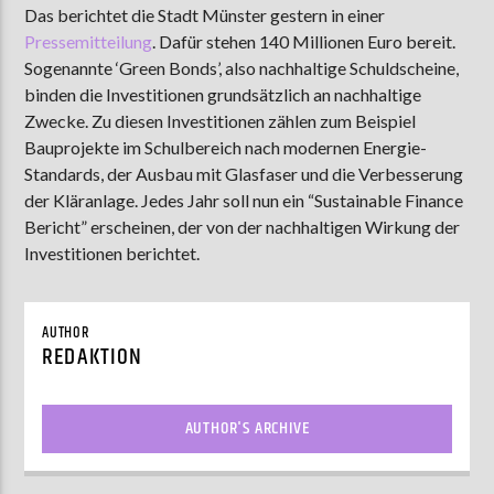
Das berichtet die Stadt Münster gestern in einer
Pressemitteilung
. Dafür stehen 140 Millionen Euro bereit.
Sogenannte ‘Green Bonds’, also nachhaltige Schuldscheine,
AKTUELLE SENDUNG
binden die Investitionen grundsätzlich an nachhaltige
ABWASCH
Zwecke. Zu diesen Investitionen zählen zum Beispiel
Bauprojekte im Schulbereich nach modernen Energie-
18:00
19:00
Standards, der Ausbau mit Glasfaser und die Verbesserung
der Kläranlage. Jedes Jahr soll nun ein “Sustainable Finance
Bericht” erscheinen, der von der nachhaltigen Wirkung der
ZU HÖREN IN
Münster
90,9 MHz
Steinfurt
103,9 MHz
Investitionen berichtet.
AUTHOR
REDAKTION
AUTHOR'S ARCHIVE