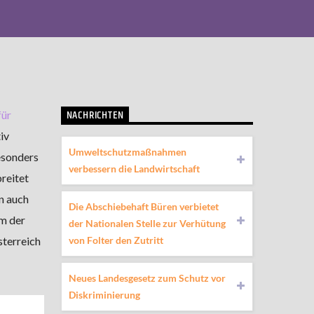
NACHRICHTEN
für
iv
Umweltschutzmaßnahmen
esonders
verbessern die Landwirtschaft
breitet
n auch
Die Abschiebehaft Büren verbietet
um der
der Nationalen Stelle zur Verhütung
von Folter den Zutritt
sterreich
Neues Landesgesetz zum Schutz vor
Diskriminierung