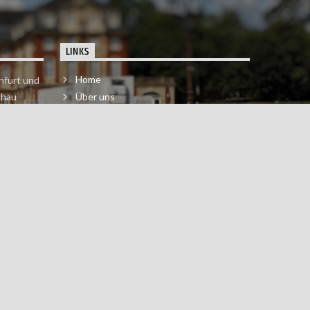
LINKS
Home
nfurt und
chau
Über uns
der melde
Impressum & Datenschutzerklärung