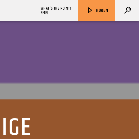
WHAT'S THE POINT!
HÖREN
EMEI
ZU HÖREN IN
Münster
90,9 MHz
Steinfurt
103,9 MHz
IGE