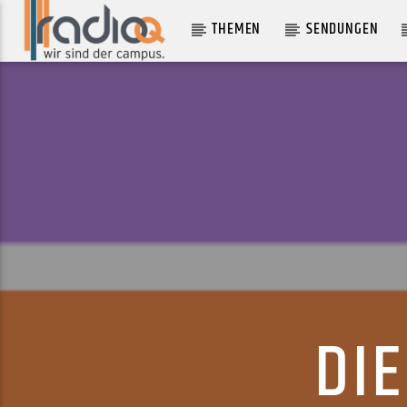
THEMEN
SENDUNGEN
AKTUELLER TRACK
WHAT'S THE POINT!
EMEI
DI