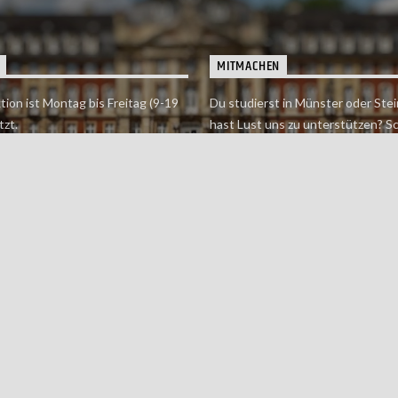
MITMACHEN
tion ist Montag bis Freitag (9-19
Du studierst in Münster oder Stei
tzt.
hast Lust uns zu unterstützen? S
 erreichst findet du hier.
einfach in der Redaktion vorbei o
dich bei uns.
Jetzt mitmachen