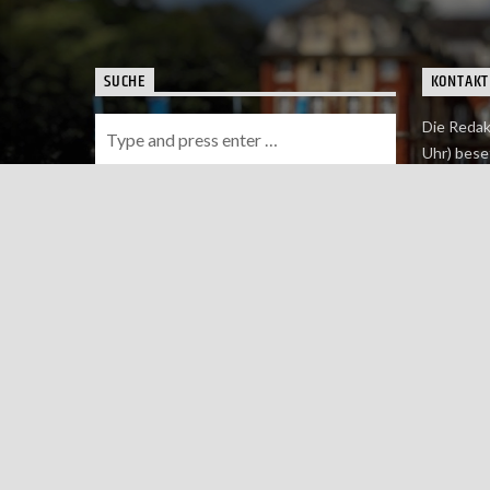
SUCHE
KONTAKT
Die Redak
Uhr) bese
Wie du uns