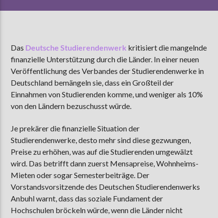
AKTUELLE SENDUNG
Das
Deutsche Studierendenwerk
kritisiert die mangelnde
MOEBIUS
finanzielle Unterstützung durch die Länder. In einer neuen
00:00
09:00
Veröffentlichung des Verbandes der Studierendenwerke in
Deutschland bemängeln sie, dass ein Großteil der
Einnahmen von Studierenden komme, und weniger als 10%
ZU HÖREN IN
Münster
90,9 MHz
von den Ländern bezuschusst würde.
Steinfurt
103,9 MHz
Je prekärer die finanzielle Situation der
Studierendenwerke, desto mehr sind diese gezwungen,
Preise zu erhöhen, was auf die Studierenden umgewälzt
wird. Das betrifft dann zuerst Mensapreise, Wohnheims-
Mieten oder sogar Semesterbeiträge. Der
Vorstandsvorsitzende des Deutschen Studierendenwerks
Anbuhl warnt, dass das soziale Fundament der
Hochschulen bröckeln würde, wenn die Länder nicht