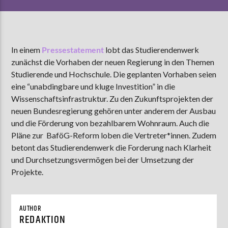
AKTUELLE SENDUNG
In einem
Pressestatement
lobt das Studierendenwerk
MOEBIUS
zunächst die Vorhaben der neuen Regierung in den Themen
12:00
18:00
Studierende und Hochschule. Die geplanten Vorhaben seien
eine “unabdingbare und kluge Investition” in die
Wissenschaftsinfrastruktur. Zu den Zukunftsprojekten der
ZU HÖREN IN
Münster
90,9 MHz
neuen Bundesregierung gehören unter anderem der Ausbau
Steinfurt
103,9 MHz
und die Förderung von bezahlbarem Wohnraum. Auch die
Pläne zur BaföG-Reform loben die Vertreter*innen. Zudem
betont das Studierendenwerk die Forderung nach Klarheit
und Durchsetzungsvermögen bei der Umsetzung der
Projekte.
AUTHOR
REDAKTION