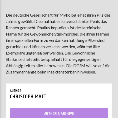
Die deutsche Gesellschaft für Mykologie hat ihren Pilz des
AKTUELLE SENDUNG
Jahres gewählt. Diesmal hat ein unverschämter Penis das
MOEBIUS
Rennen gemacht. Phallus impudicus ist der lateinische
Name für die Gewöhnliche Stinkmorchel, die ihren Namen
00:00
09:00
ihrer speziellen Form zu verdanken hat. Junge Pilze sind
geruchlos und können verzehrt werden, während älte
Exemplare ungenießbar werden. Die Gewöhnliche
ZU HÖREN IN
Münster
90,9 MHz
Steinfurt
103,9 MHz
Stinkmorchel steht beispielhaft für die gegenseitigen
Abhängigkeiten aller Lebewesen. Die DGfM will so auf die
Zusammenhänge beim Insektensterben hinweisen.
AUTHOR
CHRISTOPH MATT
AUTHOR'S ARCHIVE