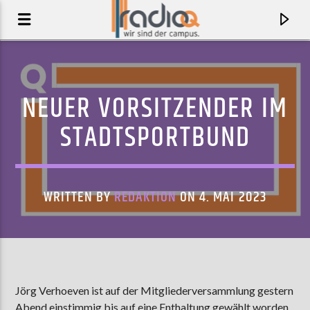
NEUER VORSITZENDER IM
STADTSPORTBUND
WRITTEN BY
REDAKTION
ON 4. MAI 2023
AKTUELLER TRACK
CORALLINE
Jörg Verhoeven ist auf der Mitgliederversammlung gestern
ROME IN REVERSE FEAT. SUNGLITTERS
Abend einstimmig bis auf eine Enthaltung gewählt worden,