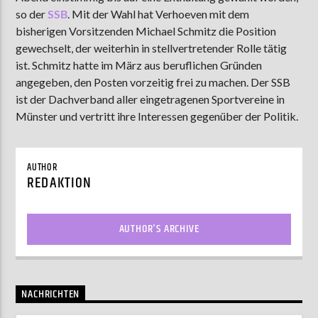
so der
SSB
. Mit der Wahl hat Verhoeven mit dem
bisherigen Vorsitzenden Michael Schmitz die Position
gewechselt, der weiterhin in stellvertretender Rolle tätig
AKTUELLE SENDUNG
ist. Schmitz hatte im März aus beruflichen Gründen
MOEBIUS
angegeben, den Posten vorzeitig frei zu machen. Der SSB
00:00
18:00
ist der Dachverband aller eingetragenen Sportvereine in
Münster und vertritt ihre Interessen gegenüber der Politik.
ZU HÖREN IN
Münster
90,9 MHz
Steinfurt
103,9 MHz
AUTHOR
REDAKTION
AUTHOR'S ARCHIVE
NACHRICHTEN