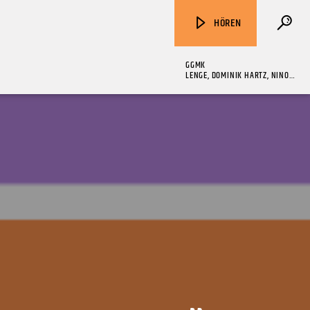
HÖREN
GGMK
LENGE, DOMINIK HARTZ, NINO,
FRANK LOTION
ZU HÖREN IN
Münster
90,9 MHz
Steinfurt
103,9 MHz