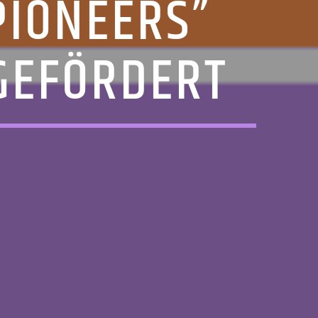
PIONEERS”
GEFÖRDERT