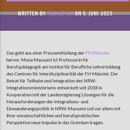
WRITTEN BY
REDAKTION
ON 5. JUNI 2023
AKTUELLE SENDUNG
MOEBIUS
00:00
18:00
Das geht aus einer Pressemitteilung der
FH Münster
hervor. Mona Massumi ist Professorin für
ZU HÖREN IN
Münster
90,9 MHz
Steinfurt
103,9 MHz
Berufspädagogik am Institut für Berufliche Lehrerbildung
des Centrum für Interdisziplinarität der FH Münster. Der
Beirat für Teilhabe und Integration des NRW-
Integrationsministeriums entwickelt seit 2018 in
Kooperation mit der Landesregierung Lösungen für die
Herausforderungen der Integrations- und
Einwanderungspolitik in NRW. Massumi soll vor allem mit
ihrer wissenschaftlichen und berufspraktischen
Perspektive neue Impulse in das Gremium tragen.