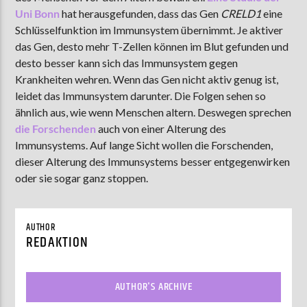
Uni Bonn
hat herausgefunden, dass das Gen
CRELD1
eine
Schlüsselfunktion im Immunsystem übernimmt. Je aktiver
das Gen, desto mehr T-Zellen können im Blut gefunden und
AKTUELLE SENDUNG
desto besser kann sich das Immunsystem gegen
MOEBIUS
Krankheiten wehren. Wenn das Gen nicht aktiv genug ist,
12:00
24:00
leidet das Immunsystem darunter. Die Folgen sehen so
ähnlich aus, wie wenn Menschen altern. Deswegen sprechen
die Forschenden
auch von einer Alterung des
Immunsystems. Auf lange Sicht wollen die Forschenden,
ZU HÖREN IN
Münster
90,9 MHz
Steinfurt
103,9 MHz
dieser Alterung des Immunsystems besser entgegenwirken
oder sie sogar ganz stoppen.
AUTHOR
REDAKTION
AUTHOR'S ARCHIVE