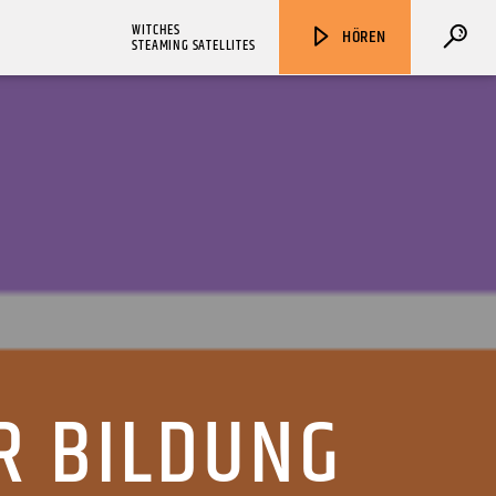
WITCHES
HÖREN
STEAMING SATELLITES
ZU HÖREN IN
Münster
90,9 MHz
Steinfurt
103,9 MHz
R BILDUNG