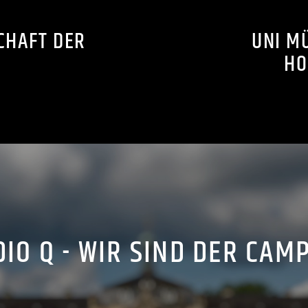
HAFT DER F
UNI M
HO
IO Q - WIR SIND DER CAM